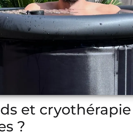
ids et cryothérapie 
es ?