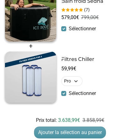
(7)
Prix de vente
Prix habituel
579,00€
799,00€
Sélectionner
Filtres Chiller
59,99€
Sélectionner
Prix de vente
Prix habituel
Prix total:
3.638,99€
3.858,99€
Ajouter la sélection au panier