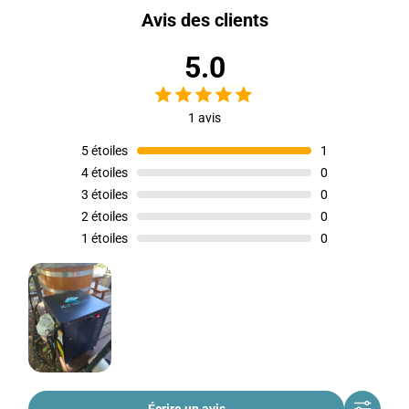
Avis des clients
5.0
1 avis
5
étoiles
1
4
étoiles
0
3
étoiles
0
2
étoiles
0
1
étoiles
0
Écrire un avis