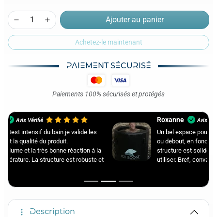
Ajouter au panier
Achetez-le maintenant
PAIEMENT SÉCURISÉ
Paiements 100% sécurisés et protégés
Roxanne
Avis Vérifié
Un bel espace pour l'immersion qui peut se faire assis
ou debout, en fonction de sa taille bien sûr. La
structure est solide, le produit est agréable et facile à
utiliser. Bref, convaincue !
Description