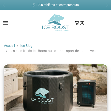
Aller au contenu
📦 Livraison gratuite à partir de 75€ d'achat
Précédent
Su
(0)
portable Avanto
Sedna
Accueil
Ice Blog
 BOOST
Les bain froids Ice Boost au cœur du sport de haut niveau
er