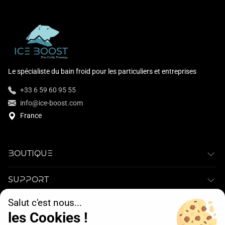
Le spécialiste du bain froid pour les particuliers et entreprises
+33 6 59 60 95 55
info@ice-boost.com
France
BOUTIQUE
SUPPORT
Salut c'est nous...
ICE BOOST®
les Cookies !